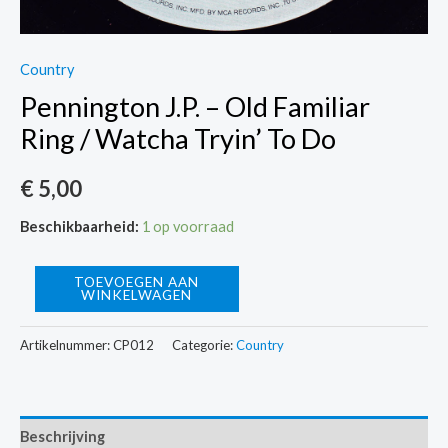
Country
Pennington J.P. – Old Familiar
Ring / Watcha Tryin’ To Do
€
5,00
Beschikbaarheid:
1 op voorraad
Pennington
TOEVOEGEN AAN
WINKELWAGEN
J.P.
-
Artikelnummer:
CP012
Categorie:
Country
Old
Familiar
Ring
Beschrijving
/