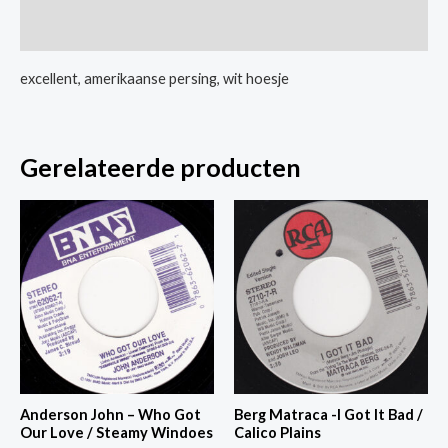
Watcha
Extra informatie
Tryin'
To
excellent, amerikaanse persing, wit hoesje
Do
aantal
Gerelateerde producten
Anderson John – Who Got
Berg Matraca -I Got It Bad /
Our Love / Steamy Windoes
Calico Plains