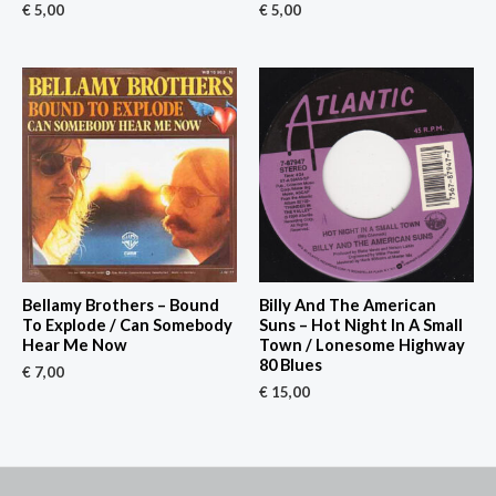
€
5,00
€
5,00
Bellamy Brothers – Bound
Billy And The American
To Explode / Can Somebody
Suns – Hot Night In A Small
Hear Me Now
Town / Lonesome Highway
80 Blues
€
7,00
€
15,00