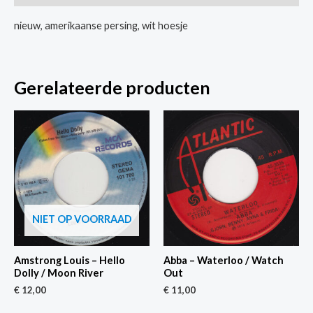
All
nieuw, amerikaanse persing, wit hoesje
I
Want
Is
Gerelateerde producten
You
aantal
NIET OP VOORRAAD
Amstrong Louis – Hello
Abba – Waterloo / Watch
Dolly / Moon River
Out
€
12,00
€
11,00