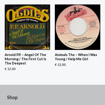
Arnold P.P. – Angel Of The
Animals The – When I Was
Morning / The First Cut Is
Young / Help Me Girl
The Deepest
€
12,00
€
12,00
Shop