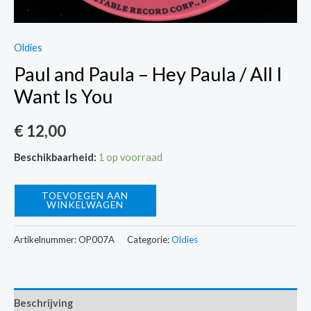
Oldies
Paul and Paula – Hey Paula / All I
Want Is You
€
12,00
Beschikbaarheid:
1 op voorraad
Paul
TOEVOEGEN AAN
WINKELWAGEN
and
Paula
Artikelnummer:
OP007A
Categorie:
Oldies
-
Hey
Paula
Beschrijving
/