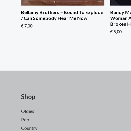
Bellamy Brothers – Bound To Explode
Bandy Mo
/ Can Somebody Hear Me Now
Woman Al
Broken H
€
7,00
€
5,00
Shop
Oldies
Pop
Country