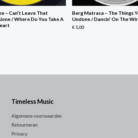
e – Can’t Leave That
Berg Matraca – The Things Y
one / Where Do You Take A
Undone / Dancin’ On The Wi
eart
€
5,00
Timeless Music
Algemene voorwaarden
Retourneren
Privacy