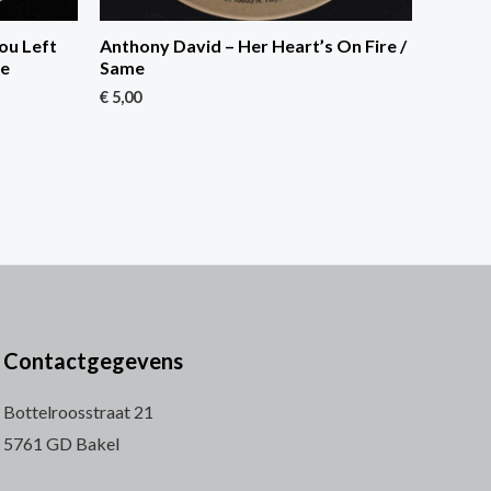
ou Left
Anthony David – Her Heart’s On Fire /
re
Same
€
5,00
Contactgegevens
Bottelroosstraat 21
5761 GD Bakel