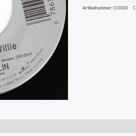
-
Artikelnummer:
CO010
C
Mary
And
Willie
/
Love
Is
Strange
aantal