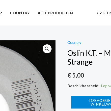
P
COUNTRY
ALLE PRODUCTEN
OVER TI
Country
Oslin K.T. – M
Strange
€
5,00
Beschikbaarheid:
1 op 
Oslin
TOEVOEGE
WINKELW
K.T.