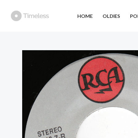
Ga
naar
HOME
OLDIES
PO
de
inhoud