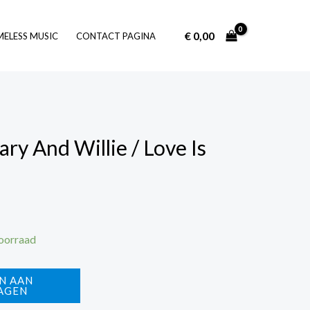
€
0,00
Log In
MELESS MUSIC
CONTACT PAGINA
ary And Willie / Love Is
voorraad
N AAN
AGEN