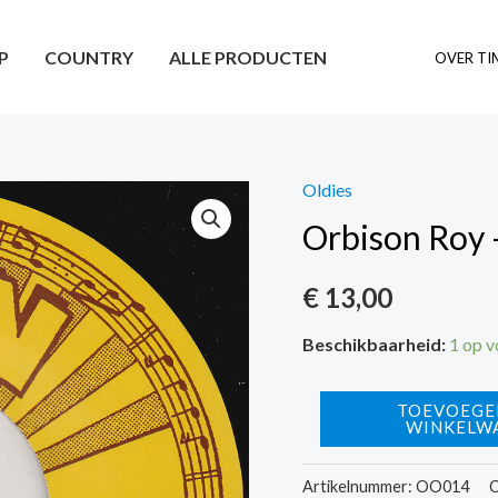
P
COUNTRY
ALLE PRODUCTEN
OVER TI
Oldies
Orbison Roy 
€
13,00
Beschikbaarheid:
1 op 
Orbison
TOEVOEGE
WINKELW
Roy
-
Artikelnummer:
OO014
C