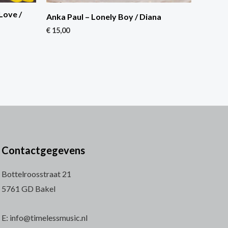
Love /
Anka Paul – Lonely Boy / Diana
€
15,00
Contactgegevens
Bottelroosstraat 21
5761 GD Bakel
E: info@timelessmusic.nl