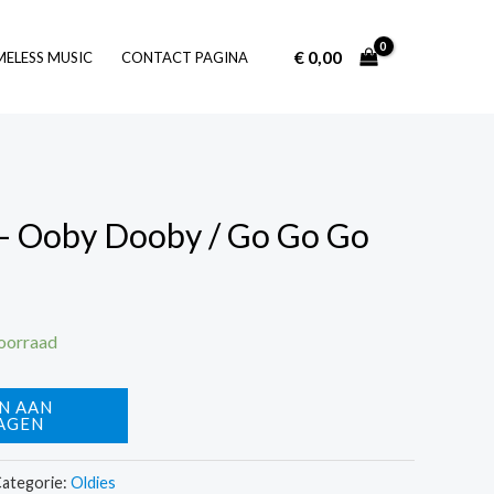
€
0,00
Log In
MELESS MUSIC
CONTACT PAGINA
– Ooby Dooby / Go Go Go
voorraad
N AAN
AGEN
ategorie:
Oldies