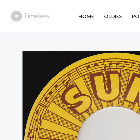
Ga
naar
HOME
OLDIES
PO
de
inhoud