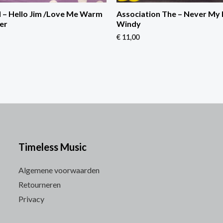
l – Hello Jim /Love Me Warm
Association The – Never My 
er
Windy
€
11,00
Timeless Music
Algemene voorwaarden
Retourneren
Privacy