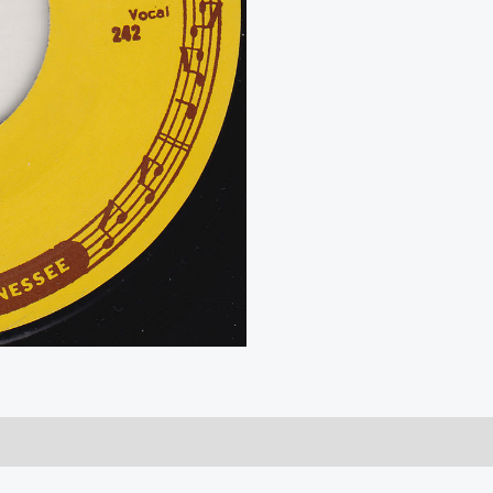
Ooby
Dooby
/
Go
Go
Go
aantal