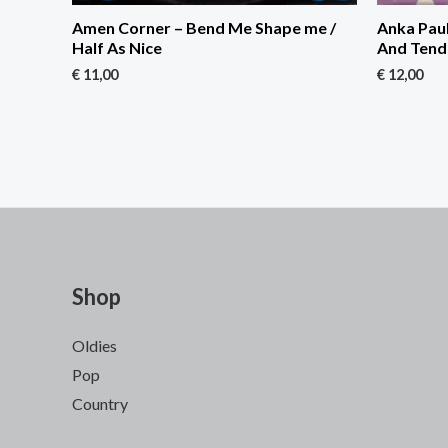
Amen Corner – Bend Me Shape me /
Anka Pau
Half As Nice
And Tend
€
11,00
€
12,00
Shop
Oldies
Pop
Country