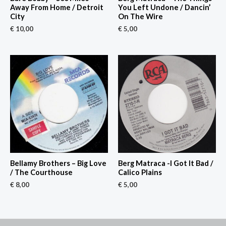
Away From Home / Detroit
You Left Undone / Dancin’
City
On The Wire
€
10,00
€
5,00
Bellamy Brothers – Big Love
Berg Matraca -I Got It Bad /
/ The Courthouse
Calico Plains
€
8,00
€
5,00