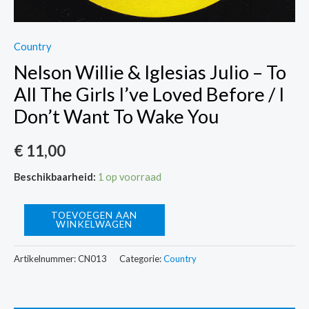
Country
Nelson Willie & Iglesias Julio – To
All The Girls I’ve Loved Before / I
Don’t Want To Wake You
€
11,00
Beschikbaarheid:
1 op voorraad
Nelson
TOEVOEGEN AAN
WINKELWAGEN
Willie
&
Artikelnummer:
CN013
Categorie:
Country
Iglesias
Julio
-