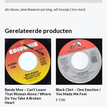
Si
als nieuw, amerikaanse persing, wit hoesje ( tex-mex)
No
Te
Vas
Gerelateerde producten
aantal
Bandy Moe – Can’t Leave
Black Clint – One Emotion /
That Woman Alone / Where
You Made Me Feel
Do You Take A Broken
€
7,00
Heart