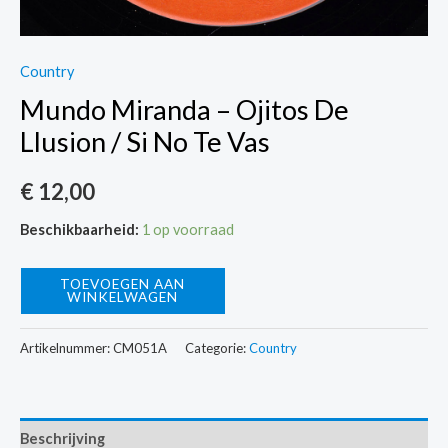
Country
Mundo Miranda – Ojitos De
Llusion / Si No Te Vas
€
12,00
Beschikbaarheid:
1 op voorraad
Mundo
TOEVOEGEN AAN
WINKELWAGEN
Miranda
-
Artikelnummer:
CM051A
Categorie:
Country
Ojitos
De
Llusion
Beschrijving
/