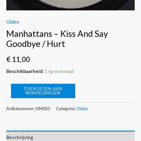
Oldies
Manhattans – Kiss And Say
Goodbye / Hurt
€
11,00
Beschikbaarheid:
1 op voorraad
Manhattans
TOEVOEGEN AAN
WINKELWAGEN
-
Kiss
Artikelnummer:
OM005
Categorie:
Oldies
And
Say
Goodbye
Beschrijving
/