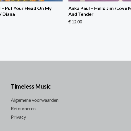
l – Put Your Head On My
Anka Paul – Hello Jim /Love
/ Diana
And Tender
€
12,00
Timeless Music
Algemene voorwaarden
Retourneren
Privacy