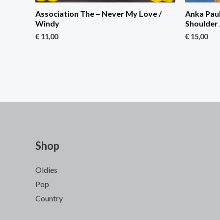
Association The – Never My Love /
Anka Pau
Windy
Shoulder 
€
11,00
€
15,00
Shop
Oldies
Pop
Country