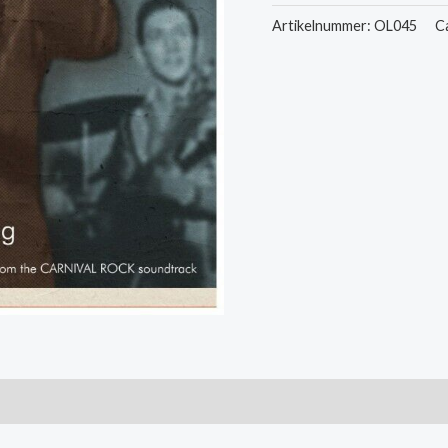
-
Artikelnummer:
OL045
C
This
Is
The
Night
/
All
Night
Long
aantal