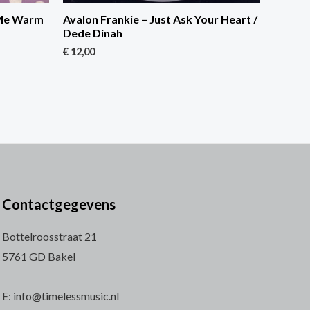
 Me Warm
Avalon Frankie – Just Ask Your Heart /
Dede Dinah
€
12,00
Contactgegevens
Bottelroosstraat 21
5761 GD Bakel
E: info@timelessmusic.nl