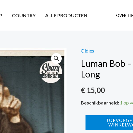
P
COUNTRY
ALLE PRODUCTEN
OVER TI
Oldies
Luman Bob – T
Long
€
15,00
Beschikbaarheid:
1 op 
Luman
TOEVOEGE
WINKELW
Bob