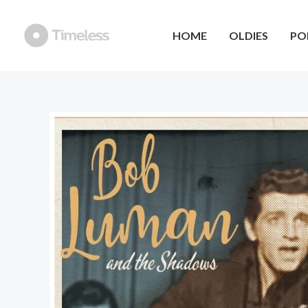
Ga
naar
HOME
OLDIES
PO
de
inhoud