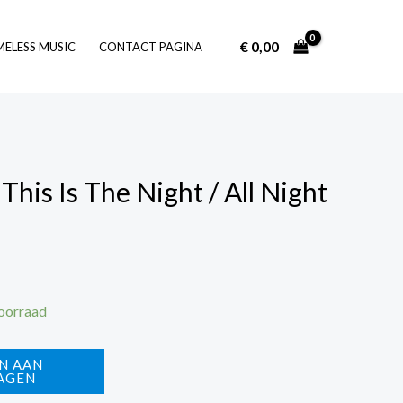
€
0,00
Log In
MELESS MUSIC
CONTACT PAGINA
his Is The Night / All Night
voorraad
N AAN
AGEN