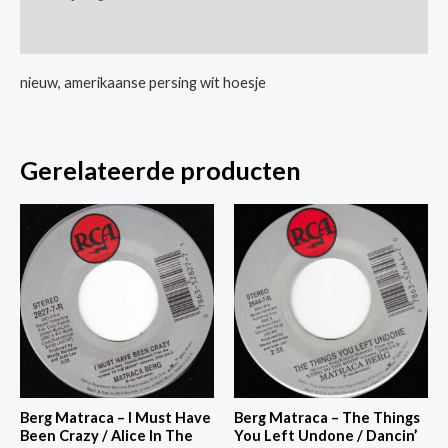
Falling
Extra informatie
/
You're
nieuw, amerikaanse persing wit hoesje
The
Reason
aantal
Gerelateerde producten
Berg Matraca – I Must Have
Berg Matraca – The Things
Been Crazy / Alice In The
You Left Undone / Dancin’