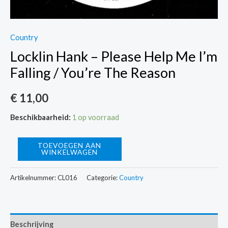
Country
Locklin Hank – Please Help Me I’m
Falling / You’re The Reason
€
11,00
Beschikbaarheid:
1 op voorraad
Locklin
TOEVOEGEN AAN
WINKELWAGEN
Hank
-
Artikelnummer:
CL016
Categorie:
Country
Please
Help
Me
Beschrijving
I'm