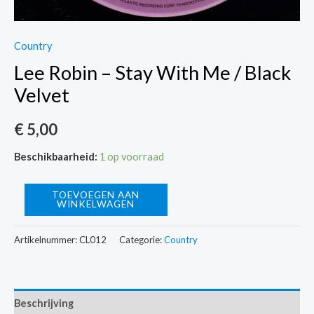
Country
Lee Robin – Stay With Me / Black
Velvet
€
5,00
Beschikbaarheid:
1 op voorraad
Lee
TOEVOEGEN AAN
WINKELWAGEN
Robin
-
Artikelnummer:
CL012
Categorie:
Country
Stay
With
Me
Beschrijving
/