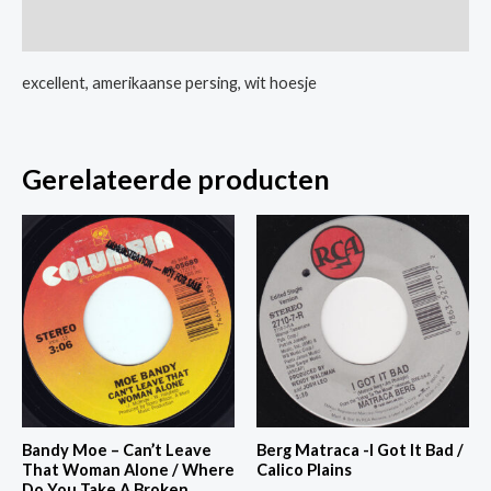
Black
Extra informatie
Velvet
aantal
excellent, amerikaanse persing, wit hoesje
Gerelateerde producten
Bandy Moe – Can’t Leave
Berg Matraca -I Got It Bad /
That Woman Alone / Where
Calico Plains
Do You Take A Broken