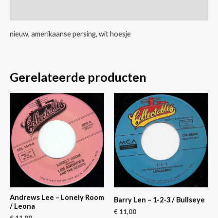
Love
Extra informatie
Could
Do
nieuw, amerikaanse persing, wit hoesje
/
Gotta
Have
Gerelateerde producten
You
aantal
Andrews Lee – Lonely Room
Barry Len – 1-2-3 / Bullseye
/ Leona
€
11,00