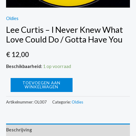
Oldies
Lee Curtis – I Never Knew What
Love Could Do / Gotta Have You
€
12,00
Beschikbaarheid:
1 op voorraad
Lee
TOEVOEGEN AAN
WINKELWAGEN
Curtis
-
Artikelnummer:
OL007
Categorie:
Oldies
I
Never
Knew
Beschrijving
What