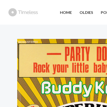
Ga
naar
HOME
OLDIES
PO
de
inhoud