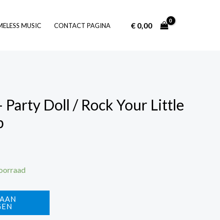
€
0,00
Log In
MELESS MUSIC
CONTACT PAGINA
Party Doll / Rock Your Little
p
voorraad
 AAN
GEN