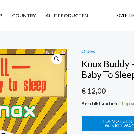
P
COUNTRY
ALLE PRODUCTEN
OVER TI
Oldies
Knox Buddy – 
Baby To Slee
€
12,00
Beschikbaarheid:
1 op 
Knox
TOEVOEGEN
WINKELWA
Buddy