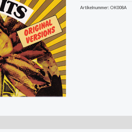
-
Artikelnummer:
OK008A
Party
Doll
/
Rock
Your
Little
Baby
To
Sleep
aantal