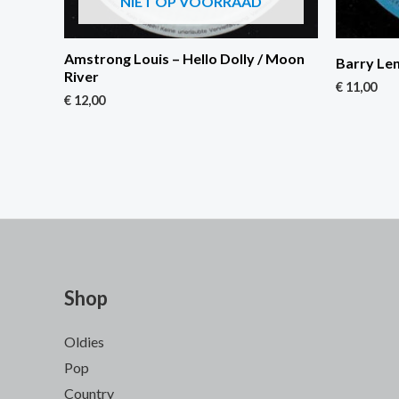
NIET OP VOORRAAD
Amstrong Louis – Hello Dolly / Moon
Barry Len
River
€
11,00
€
12,00
Shop
Oldies
Pop
Country