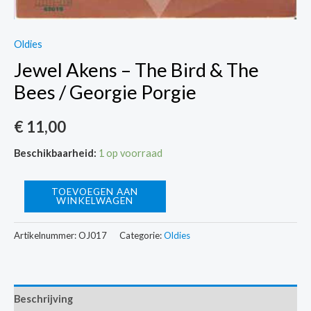
Oldies
Jewel Akens – The Bird & The
Bees / Georgie Porgie
€
11,00
Beschikbaarheid:
1 op voorraad
Jewel
TOEVOEGEN AAN
WINKELWAGEN
Akens
-
Artikelnummer:
OJ017
Categorie:
Oldies
The
Bird
&
Beschrijving
The