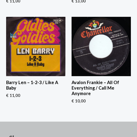
€
11,00
€
13,00
Barry Len – 1-2-3 / Like A
Avalon Frankie – All Of
Baby
Everything / Call Me
Anymore
€
11,00
€
10,00