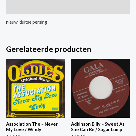
Bees
Extra informatie
/
Georgie
nieuw, duitse persing
Porgie
aantal
Gerelateerde producten
Association The – Never
Adkinson Billy – Sweet As
My Love / Windy
She Can Be / Sugar Lump