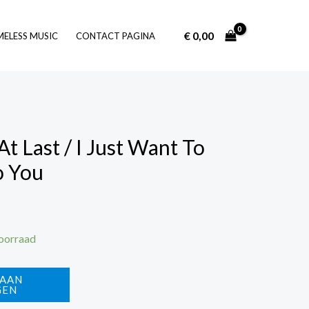
€
0,00
Log In
MELESS MUSIC
CONTACT PAGINA
At Last / I Just Want To
o You
voorraad
 AAN
GEN