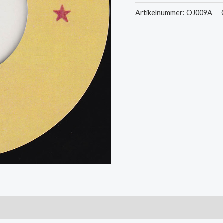
-
Artikelnummer:
OJ009A
At
Last
/
I
Just
Want
To
Make
Love
To
You
aantal