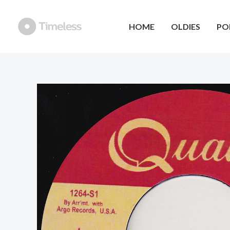
Ga
naar
HOME
OLDIES
PO
de
inhoud