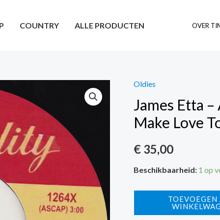
P
COUNTRY
ALLE PRODUCTEN
OVER TI
Oldies
James Etta – 
Make Love T
€
35,00
Beschikbaarheid:
1 op 
James
TOEVOEGEN
WINKELWA
Etta