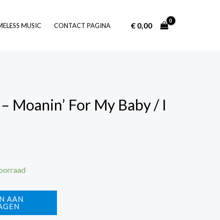
€
0,00
Log In
MELESS MUSIC
CONTACT PAGINA
 – Moanin’ For My Baby / I
voorraad
N AAN
AGEN