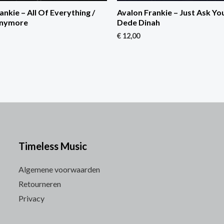
ankie – All Of Everything /
Avalon Frankie – Just Ask Yo
Anymore
Dede Dinah
€
12,00
Timeless Music
Algemene voorwaarden
Retourneren
Privacy