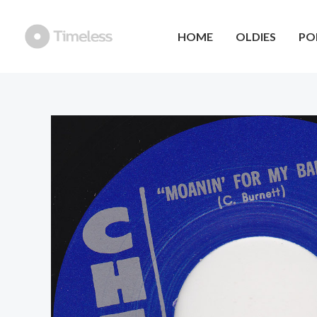
Ga
naar
HOME
OLDIES
PO
de
inhoud