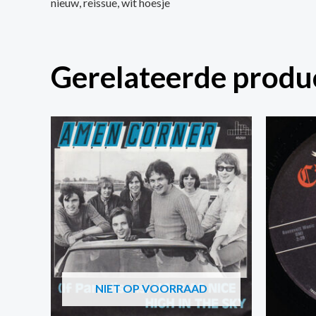
nieuw, reissue, wit hoesje
Gerelateerde produ
NIET OP VOORRAAD