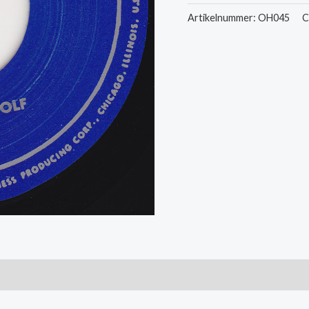
-
Artikelnummer:
OH045
C
Moanin'
For
My
Baby
/
I
Didn't
Know
aantal