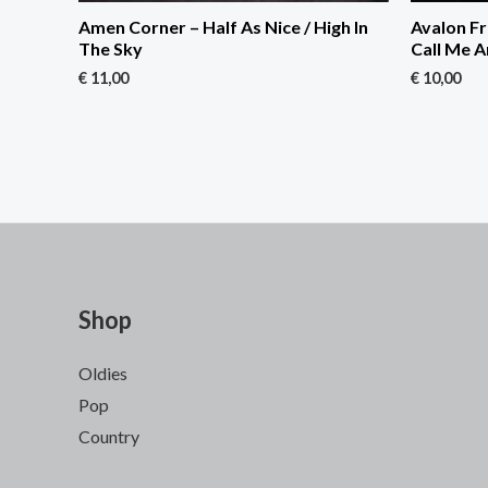
Amen Corner – Half As Nice / High In
Avalon Fr
The Sky
Call Me 
€
11,00
€
10,00
Shop
Oldies
Pop
Country