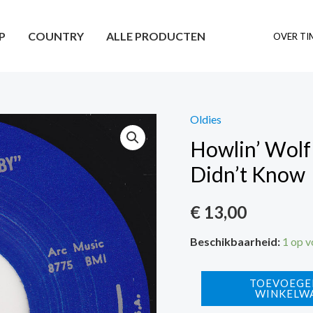
P
COUNTRY
ALLE PRODUCTEN
OVER TI
Oldies
Howlin’ Wolf
Didn’t Know
€
13,00
Beschikbaarheid:
1 op 
Howlin'
TOEVOEGE
WINKELW
Wolf