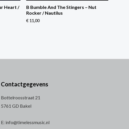
ur Heart /
B Bumble And The Stingers – Nut
Rocker / Nautilus
€
11,00
Contactgegevens
Bottelroosstraat 21
5761 GD Bakel
E: info@timelessmusic.nl