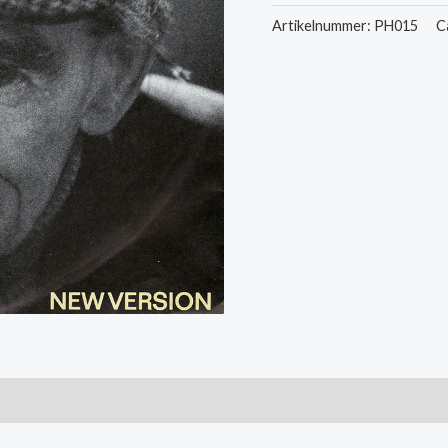
-
Artikelnummer:
PH015
C
Think
For
A
Minute
/
Who
Needs
The
Limelight
aantal