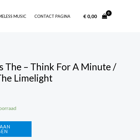
€
0,00
Log In
MELESS MUSIC
CONTACT PAGINA
 The – Think For A Minute /
he Limelight
voorraad
 AAN
GEN