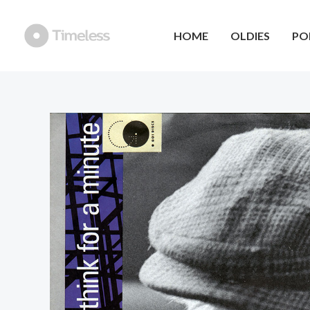
Ga
naar
HOME
OLDIES
PO
de
inhoud