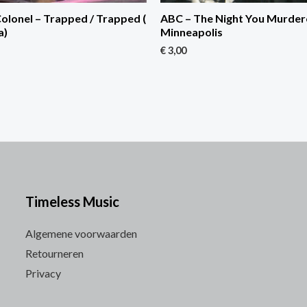
lonel – Trapped / Trapped (
ABC – The Night You Murder
a)
Minneapolis
€
3,00
Timeless Music
Algemene voorwaarden
Retourneren
Privacy