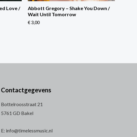
ed Love /
Abbott Gregory – Shake You Down /
Wait Until Tomorrow
€
3,00
Contactgegevens
Bottelroosstraat 21
5761 GD Bakel
E: info@timelessmusic.nl