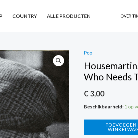
P
COUNTRY
ALLE PRODUCTEN
OVER TI
Pop
Housemartins
Who Needs T
€
3,00
Beschikbaarheid:
1 op 
Housemartins
TOEVOEGEN
WINKELWA
The