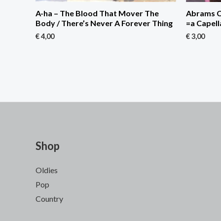
A-ha – The Blood That Mover The
Abrams Co
Body / There’s Never A Forever Thing
=a Capell
€
4,00
€
3,00
Shop
Oldies
Pop
Country