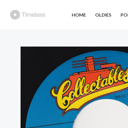
Ga
naar
HOME
OLDIES
PO
de
inhoud