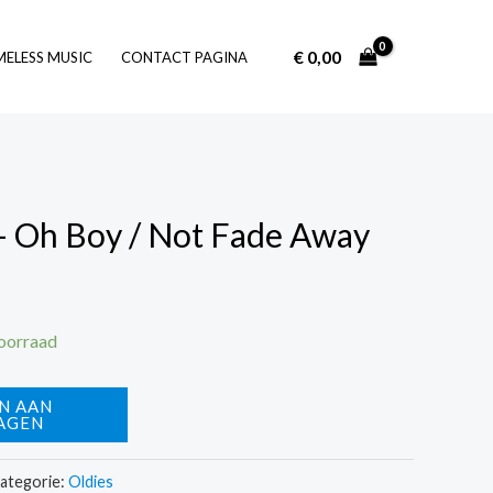
€
0,00
Log In
MELESS MUSIC
CONTACT PAGINA
– Oh Boy / Not Fade Away
voorraad
N AAN
AGEN
ategorie:
Oldies