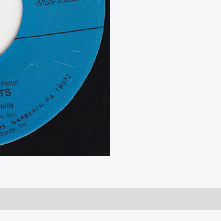
Oh
Boy
/
Not
Fade
Away
aantal