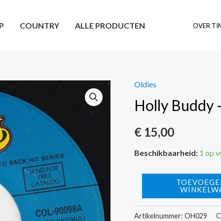
P
COUNTRY
ALLE PRODUCTEN
OVER TI
Oldies
Holly Buddy 
€
15,00
Beschikbaarheid:
1 op 
Holly
TOEVOEGE
WINKELW
Buddy
-
Artikelnummer:
OH029
C