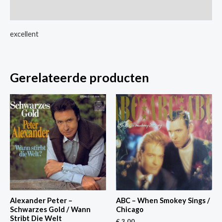
Machine
Extra informatie
Jive
aantal
excellent
Gerelateerde producten
Alexander Peter –
ABC – When Smokey Sings /
Schwarzes Gold / Wann
Chicago
Stribt Die Welt
€
3,00