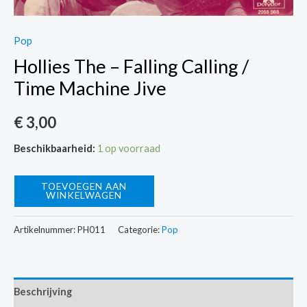
Pop
Hollies The – Falling Calling /
Time Machine Jive
€
3,00
Beschikbaarheid:
1 op voorraad
Hollies
TOEVOEGEN AAN
WINKELWAGEN
The
-
Artikelnummer:
PH011
Categorie:
Pop
Falling
Calling
/
Beschrijving
Time