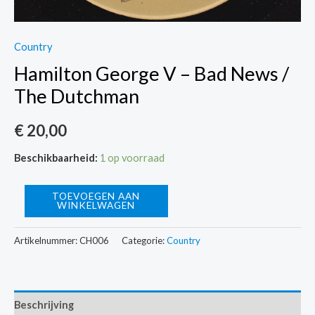
Country
Hamilton George V – Bad News /
The Dutchman
€
20,00
Beschikbaarheid:
1 op voorraad
Hamilton
TOEVOEGEN AAN
WINKELWAGEN
George
V
Artikelnummer:
CH006
Categorie:
Country
-
Bad
News
Beschrijving
/