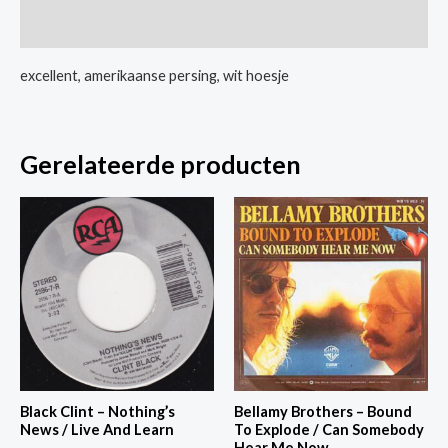
The
Extra informatie
Dutchman
aantal
excellent, amerikaanse persing, wit hoesje
Gerelateerde producten
Black Clint – Nothing’s
Bellamy Brothers – Bound
News / Live And Learn
To Explode / Can Somebody
Hear Me Now