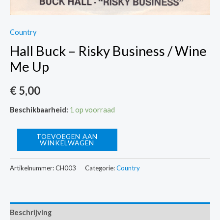
Country
Hall Buck – Risky Business / Wine
Me Up
€
5,00
Beschikbaarheid:
1 op voorraad
Hall
TOEVOEGEN AAN
WINKELWAGEN
Buck
-
Artikelnummer:
CH003
Categorie:
Country
Risky
Business
/
Beschrijving
Wine