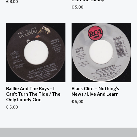
€
8,00
€
5,00
Baillie And The Boys – I
Black Clint – Nothing’s
Can’t Turn The Tide / The
News / Live And Learn
Only Lonely One
€
5,00
€
5,00