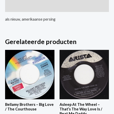
Me
Extra informatie
Up
aantal
als nieuw, amerikaanse persing
Gerelateerde producten
Bellamy Brothers – Big Love
Asleep At The Wheel –
/ The Courthouse
That’s The Way Love Is /
Beat Me Daddy