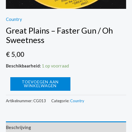
Country
Great Plains – Faster Gun / Oh
Sweetness
€
5,00
Beschikbaarheid:
1 op voorraad
Great
TOEVOEGEN AAN
WINKELWAGEN
Plains
-
Artikelnummer:
CG013
Categorie:
Country
Faster
Gun
/
Beschrijving
Oh