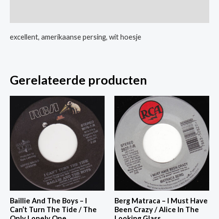
Sweetness
Extra informatie
aantal
excellent, amerikaanse persing, wit hoesje
Gerelateerde producten
Baillie And The Boys – I
Berg Matraca – I Must Have
Can’t Turn The Tide / The
Been Crazy / Alice In The
Only Lonely One
Looking Glass