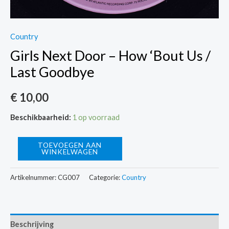
Country
Girls Next Door – How ‘Bout Us /
Last Goodbye
€
10,00
Beschikbaarheid:
1 op voorraad
Girls
TOEVOEGEN AAN
WINKELWAGEN
Next
Door
Artikelnummer:
CG007
Categorie:
Country
-
How
'Bout
Beschrijving
Us