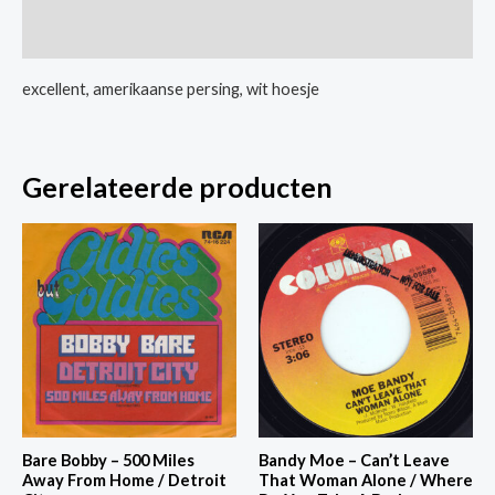
/
Extra informatie
Last
Goodbye
excellent, amerikaanse persing, wit hoesje
aantal
Gerelateerde producten
Bare Bobby – 500 Miles
Bandy Moe – Can’t Leave
Away From Home / Detroit
That Woman Alone / Where