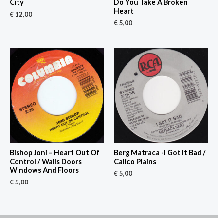
City
Do You Take A Broken
Heart
€
12,00
€
5,00
Bishop Joni – Heart Out Of
Berg Matraca -I Got It Bad /
Control / Walls Doors
Calico Plains
Windows And Floors
€
5,00
€
5,00