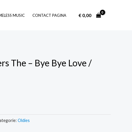
€
0,00
Log In
MELESS MUSIC
CONTACT PAGINA
rs The – Bye Bye Love /
ategorie:
Oldies