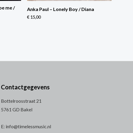
pe me /
Anka Paul – Lonely Boy / Diana
€
15,00
Contactgegevens
Bottelroosstraat 21
5761 GD Bakel
E: info@timelessmusic.nl