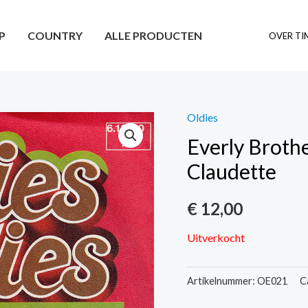
P
COUNTRY
ALLE PRODUCTEN
OVER TI
Oldies
Everly Brothe
Claudette
€
12,00
Uitverkocht
Artikelnummer:
OE021
C