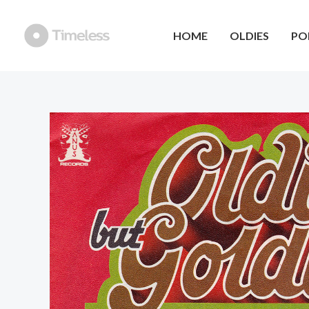
Ga
naar
HOME
OLDIES
PO
de
inhoud