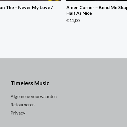
on The – Never My Love /
Amen Corner – Bend Me Sha
Half As Nice
€
11,00
Timeless Music
Algemene voorwaarden
Retourneren
Privacy