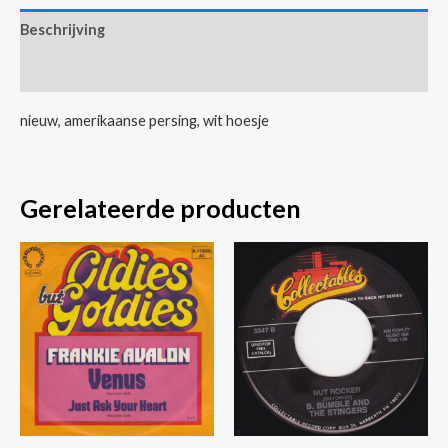
Girls
Beschrijving
Sitting
In
Extra informatie
The
Back
nieuw, amerikaanse persing, wit hoesje
Seat
/Midnight
Special
Gerelateerde producten
aantal