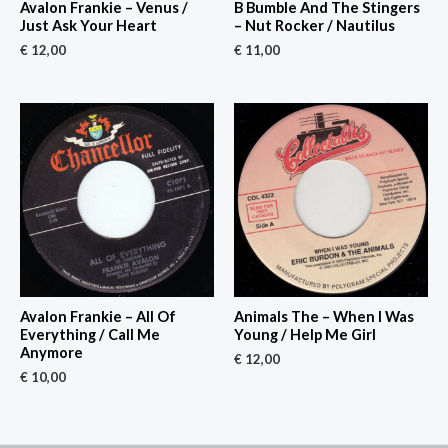
Avalon Frankie – Venus /
B Bumble And The Stingers
Just Ask Your Heart
– Nut Rocker / Nautilus
€
12,00
€
11,00
Avalon Frankie – All Of
Animals The – When I Was
Everything / Call Me
Young / Help Me Girl
Anymore
€
12,00
€
10,00