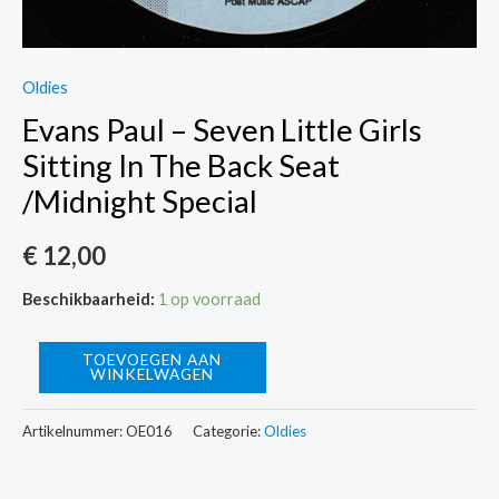
Oldies
Evans Paul – Seven Little Girls
Sitting In The Back Seat
/Midnight Special
€
12,00
Beschikbaarheid:
1 op voorraad
Evans
TOEVOEGEN AAN
WINKELWAGEN
Paul
-
Artikelnummer:
OE016
Categorie:
Oldies
Seven
Little