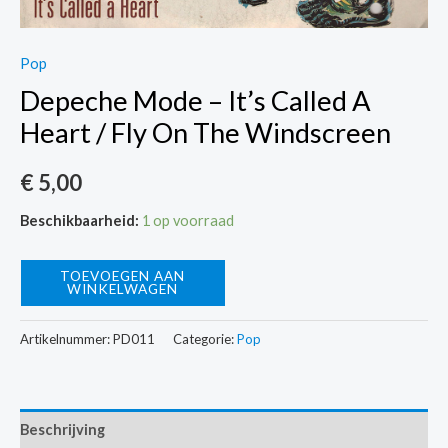
Pop
Depeche Mode – It’s Called A
Heart / Fly On The Windscreen
€
5,00
Beschikbaarheid:
1 op voorraad
Depeche
TOEVOEGEN AAN
WINKELWAGEN
Mode
-
Artikelnummer:
PD011
Categorie:
Pop
It's
Called
A
Beschrijving
Heart