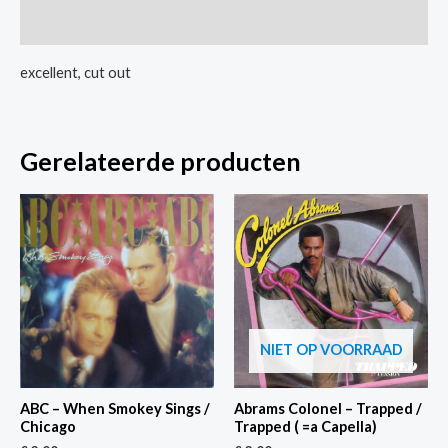
/
Extra informatie
Fly
On
excellent, cut out
The
Windscreen
aantal
Gerelateerde producten
NIET OP VOORRAAD
ABC – When Smokey Sings /
Abrams Colonel – Trapped /
Chicago
Trapped ( =a Capella)