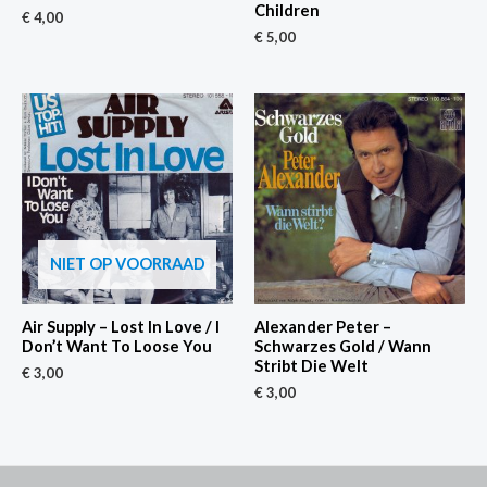
Children
€
4,00
€
5,00
NIET OP VOORRAAD
Air Supply – Lost In Love / I
Alexander Peter –
Don’t Want To Loose You
Schwarzes Gold / Wann
Stribt Die Welt
€
3,00
€
3,00