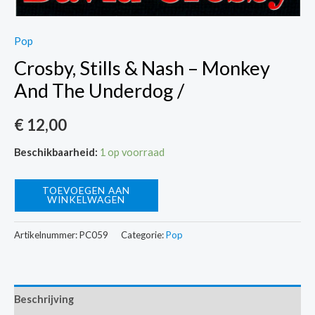
Pop
Crosby, Stills & Nash – Monkey
And The Underdog /
€
12,00
Beschikbaarheid:
1 op voorraad
Crosby,
TOEVOEGEN AAN
WINKELWAGEN
Stills
&
Artikelnummer:
PC059
Categorie:
Pop
Nash
-
Monkey
Beschrijving
And