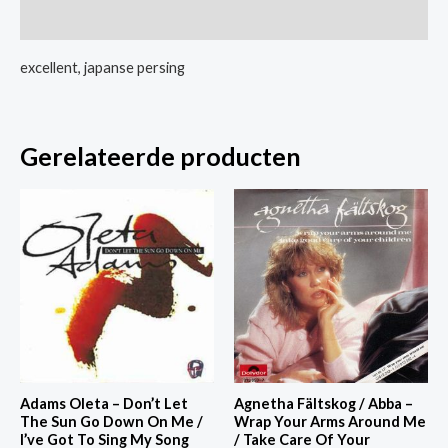
The
Extra informatie
Underdog
/
excellent, japanse persing
aantal
Gerelateerde producten
Adams Oleta – Don’t Let
Agnetha Fältskog / Abba –
The Sun Go Down On Me /
Wrap Your Arms Around Me
I’ve Got To Sing My Song
/ Take Care Of Your