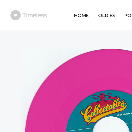
Ga
naar
HOME
OLDIES
PO
de
inhoud