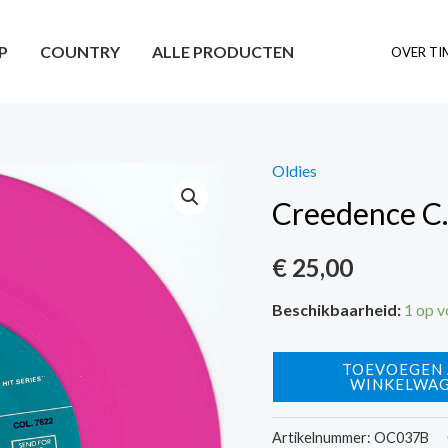
P
COUNTRY
ALLE PRODUCTEN
OVER TI
Oldies
Creedence C.
€
25,00
Beschikbaarheid:
1 op 
Creedence
TOEVOEGEN
WINKELWA
C.R.
-
Artikelnummer:
OC037B