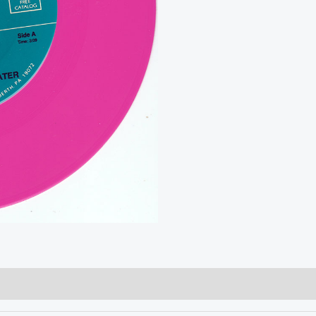
Bad
Moon
Rising
/
Lodi
aantal