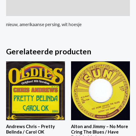
War
Extra informatie
/
Go
nieuw, amerikaanse persing, wit hoesje
Girl
Go
aantal
Gerelateerde producten
Andrews Chris – Pretty
Alton and Jimmy – No More
Belinda / Carol OK
Cring The Blues / Have