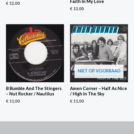
Faith In My Love
€
12,00
€
13,00
NIET OP VOORRAAD
B Bumble And The Stingers
Amen Corner – Half As Nice
– Nut Rocker / Nautilus
/ High In The Sky
€
11,00
€
11,00