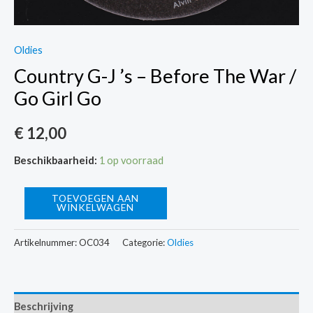
Oldies
Country G-J ’s – Before The War /
Go Girl Go
€
12,00
Beschikbaarheid:
1 op voorraad
Country
TOEVOEGEN AAN
WINKELWAGEN
G-
J
Artikelnummer:
OC034
Categorie:
Oldies
's
-
Before
Beschrijving
The