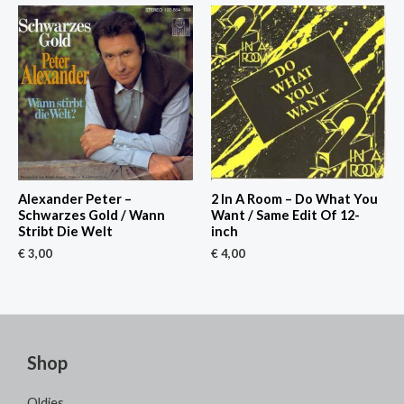
Alexander Peter –
2 In A Room – Do What You
Schwarzes Gold / Wann
Want / Same Edit Of 12-
Stribt Die Welt
inch
€
3,00
€
4,00
Shop
Oldies