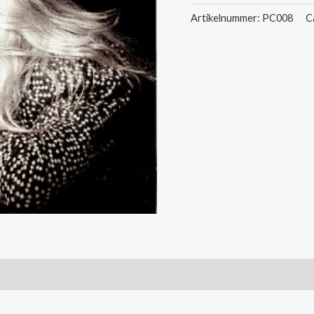
-
Artikelnummer:
PC008
C
Invitation
To
Dance
/
Breakthrough
aantal