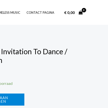
€
0,00
Log In
MELESS MUSIC
CONTACT PAGINA
Invitation To Dance /
h
voorraad
 AAN
GEN