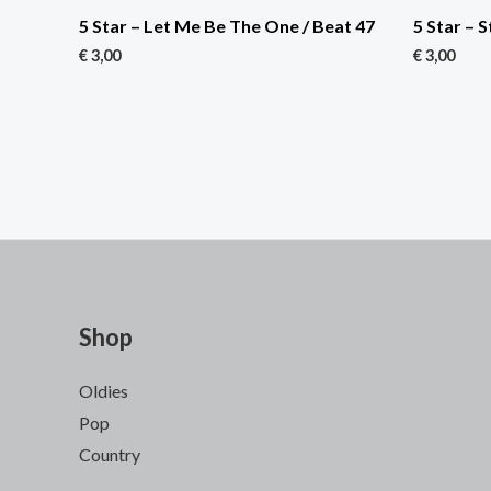
5 Star – Let Me Be The One / Beat 47
5 Star – 
€
3,00
€
3,00
Shop
Oldies
Pop
Country