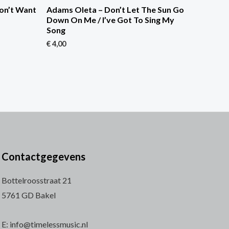
Don’t Want
Adams Oleta – Don’t Let The Sun Go
Down On Me / I’ve Got To Sing My
Song
€
4,00
Contactgegevens
Bottelroosstraat 21
5761 GD Bakel
E: info@timelessmusic.nl