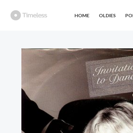
Ga
naar
HOME
OLDIES
PO
de
inhoud