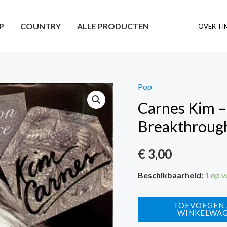
P
COUNTRY
ALLE PRODUCTEN
OVER TI
Pop
Carnes Kim – 
Breakthroug
€
3,00
Beschikbaarheid:
1 op 
Carnes
TOEVOEGEN
WINKELWA
Kim