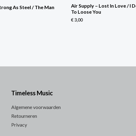
Air Supply – Lost In Love / I 
Strong As Steel / The Man
To Loose You
€
3,00
Timeless Music
Algemene voorwaarden
Retourneren
Privacy