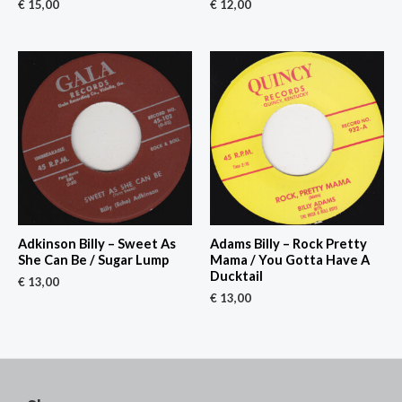
€
15,00
€
12,00
Adkinson Billy – Sweet As
Adams Billy – Rock Pretty
She Can Be / Sugar Lump
Mama / You Gotta Have A
Ducktail
€
13,00
€
13,00