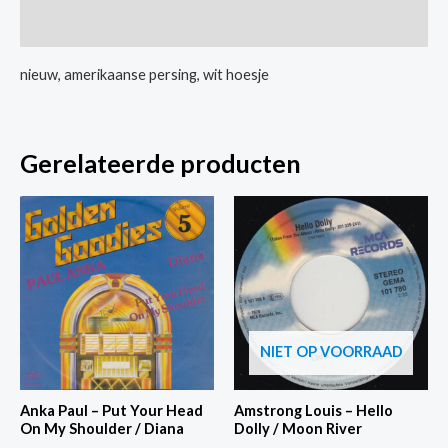
Heart
Extra informatie
/
I
nieuw, amerikaanse persing, wit hoesje
Stand
Accused
aantal
Gerelateerde producten
NIET OP VOORRAAD
Anka Paul – Put Your Head
Amstrong Louis – Hello
On My Shoulder / Diana
Dolly / Moon River