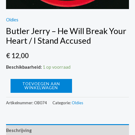
Oldies
Butler Jerry – He Will Break Your
Heart / I Stand Accused
€
12,00
Beschikbaarheid:
1 op voorraad
Butler
TOEVOEGEN AAN
WINKELWAGEN
Jerry
-
Artikelnummer:
OB074
Categorie:
Oldies
He
Will
Break
Beschrijving
Your