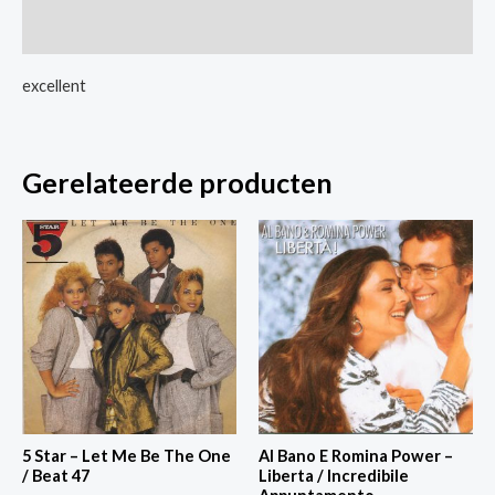
Blame
Extra informatie
It
On
excellent
The
Bossa
Nova
Gerelateerde producten
aantal
5 Star – Let Me Be The One
Al Bano E Romina Power –
/ Beat 47
Liberta / Incredibile