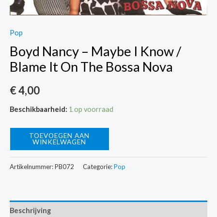
Pop
Boyd Nancy – Maybe I Know /
Blame It On The Bossa Nova
€
4,00
Beschikbaarheid:
1 op voorraad
Boyd
TOEVOEGEN AAN
WINKELWAGEN
Nancy
-
Artikelnummer:
PB072
Categorie:
Pop
Maybe
I
Know
Beschrijving
/