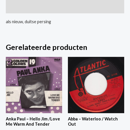
Be
Extra informatie
Home
aantal
als nieuw, duitse persing
Gerelateerde producten
Anka Paul – Hello Jim /Love
Abba – Waterloo / Watch
Me Warm And Tender
Out