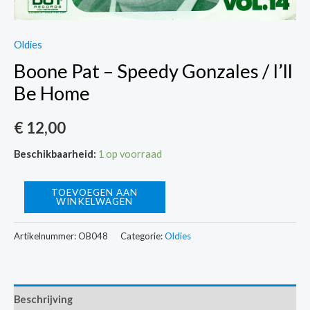
Oldies
Boone Pat – Speedy Gonzales / I’ll
Be Home
€
12,00
Beschikbaarheid:
1 op voorraad
Boone
TOEVOEGEN AAN
WINKELWAGEN
Pat
-
Artikelnummer:
OB048
Categorie:
Oldies
Speedy
Gonzales
/
Beschrijving
I'll