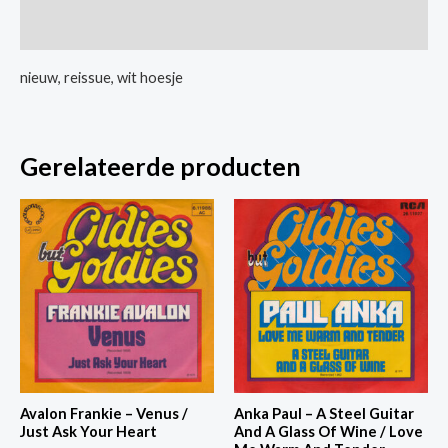
Maybellene
Extra informatie
aantal
nieuw, reissue, wit hoesje
Gerelateerde producten
Avalon Frankie – Venus /
Anka Paul – A Steel Guitar
Just Ask Your Heart
And A Glass Of Wine / Love