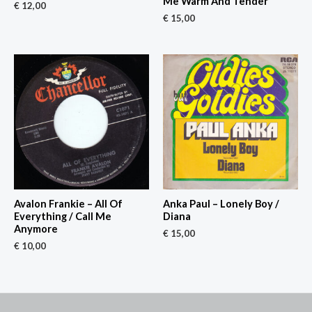
Me Warm And Tender
€
12,00
€
15,00
Avalon Frankie – All Of
Anka Paul – Lonely Boy /
Everything / Call Me
Diana
Anymore
€
15,00
€
10,00