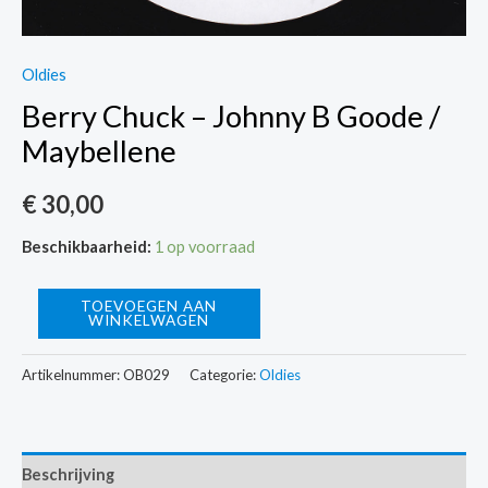
Oldies
Berry Chuck – Johnny B Goode /
Maybellene
€
30,00
Beschikbaarheid:
1 op voorraad
Berry
TOEVOEGEN AAN
WINKELWAGEN
Chuck
-
Artikelnummer:
OB029
Categorie:
Oldies
Johnny
B
Goode
Beschrijving
/