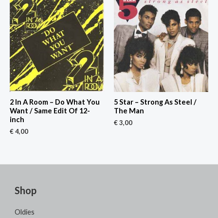
2 In A Room – Do What You
5 Star – Strong As Steel /
Want / Same Edit Of 12-
The Man
inch
€
3,00
€
4,00
Shop
Oldies