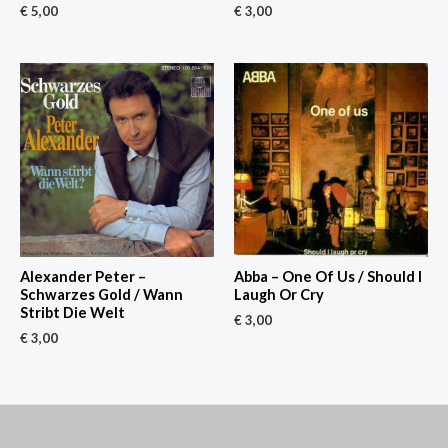
€
5,00
€
3,00
Alexander Peter –
Abba – One Of Us / Should I
Schwarzes Gold / Wann
Laugh Or Cry
Stribt Die Welt
€
3,00
€
3,00