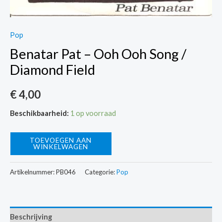
Pop
Benatar Pat – Ooh Ooh Song /
Diamond Field
€
4,00
Beschikbaarheid:
1 op voorraad
Benatar
TOEVOEGEN AAN
WINKELWAGEN
Pat
-
Artikelnummer:
PB046
Categorie:
Pop
Ooh
Ooh
Song
Beschrijving
/