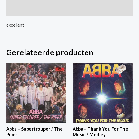
Diamond
Extra informatie
Field
aantal
excellent
Gerelateerde producten
Abba – Supertrouper / The
Abba – Thank You For The
Piper
Music / Medley