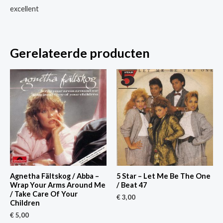
excellent
Gerelateerde producten
Agnetha Fältskog / Abba –
5 Star – Let Me Be The One
Wrap Your Arms Around Me
/ Beat 47
/ Take Care Of Your
€
3,00
Children
€
5,00