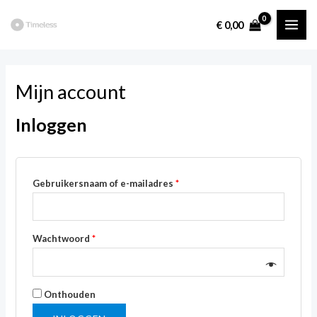
Ga
€
0,00
naar
MAI
de
ME
inhoud
Mijn account
Inloggen
Vereist
Gebruikersnaam of e-mailadres
*
Vereist
Wachtwoord
*
Onthouden